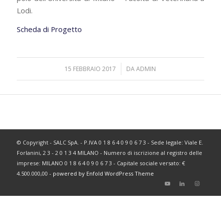
Lodi.
Scheda di Progetto
/
15 FEBBRAIO 2017
DA
ADMIN
© Copyright - SALC SpA. - P.IVA 0 1 8 6 4 0 9 0 6 7 3 - Sede legale: Viale E.
Forlanini, 2 3 - 2 0 1 3 4 MILANO - Numero di iscrizione al registro delle
imprese: MILANO 0 1 8 6 4 0 9 0 6 7 3 - Capitale sociale versato: €
4.500.000,00 -
powered by Enfold WordPress Theme