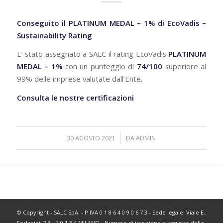
Conseguito il
PLATINUM MEDAL – 1% di EcoVadis –
Sustainability Rating
E’ stato assegnato a SALC il rating EcoVadis
PLATINUM
MEDAL – 1%
con un punteggio di
74/100
superiore al
99% delle imprese valutate dall’Ente.
Consulta le nostre certificazioni
/
30 AGOSTO 2021
DA
ADMIN
© Copyright - SALC SpA. - P.IVA 0 1 8 6 4 0 9 0 6 7 3 - Sede legale: Viale E.
Forlanini, 2 3 - 2 0 1 3 4 MILANO - Numero di iscrizione al registro delle