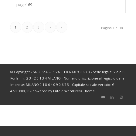
page169
1
2
3
›
»
Pagina 1 di 18
© Copyright - SALC SpA. - P.IVA 0 1 8 6 4 0 9 0 6 7 3 - Sede legale: Viale E.
Forlanini, 2 3 - 2 0 1 3 4 MILANO - Numero di iscrizione al registro delle
imprese: MILANO 0 1 8 6 4 0 9 0 6 7 3 - Capitale sociale versato: €
4.500.000,00 -
powered by Enfold WordPress Theme
Italiano