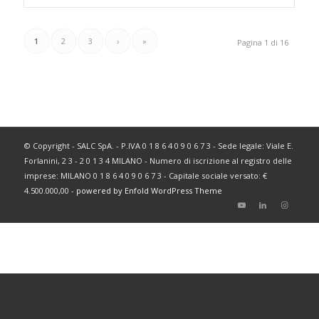
1
2
3
›
»
Pagina 1 di 16
© Copyright - SALC SpA. - P.IVA 0 1 8 6 4 0 9 0 6 7 3 - Sede legale: Viale E.
Forlanini, 2 3 - 2 0 1 3 4 MILANO - Numero di iscrizione al registro delle
imprese: MILANO 0 1 8 6 4 0 9 0 6 7 3 - Capitale sociale versato: €
4.500.000,00 -
powered by Enfold WordPress Theme
Italiano