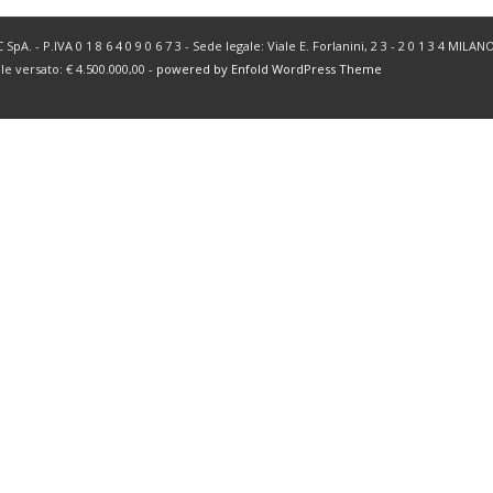
SpA. - P.IVA 0 1 8 6 4 0 9 0 6 7 3 - Sede legale: Viale E. Forlanini, 2 3 - 2 0 1 3 4 MIL
ale versato: € 4.500.000,00 -
powered by Enfold WordPress Theme