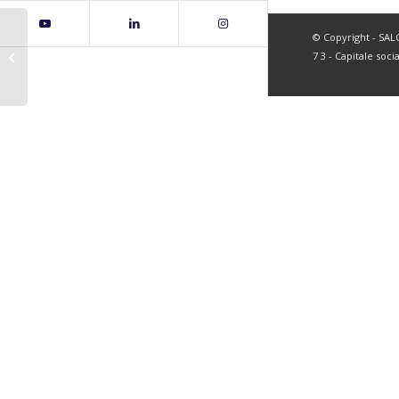
© Copyright - SALC 
page8
7 3 - Capitale soci