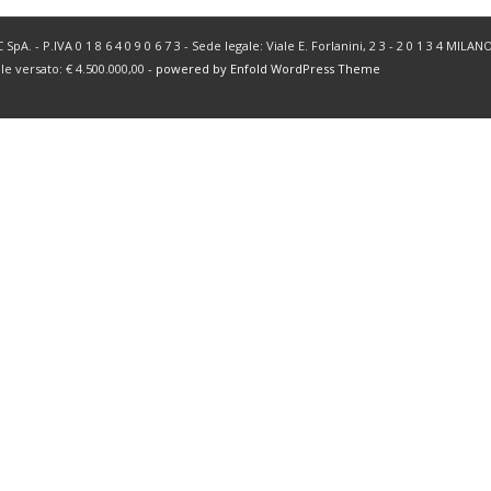
SpA. - P.IVA 0 1 8 6 4 0 9 0 6 7 3 - Sede legale: Viale E. Forlanini, 2 3 - 2 0 1 3 4 MIL
ale versato: € 4.500.000,00 -
powered by Enfold WordPress Theme