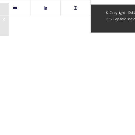
© Copyright - SALC 
page69
7 3 - Capitale soci