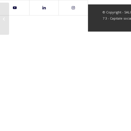
© Copyright - SALC 
page63
7 3 - Capitale soci