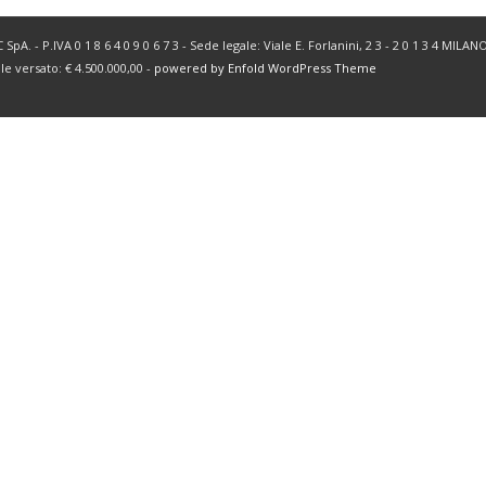
SpA. - P.IVA 0 1 8 6 4 0 9 0 6 7 3 - Sede legale: Viale E. Forlanini, 2 3 - 2 0 1 3 4 MIL
ale versato: € 4.500.000,00 -
powered by Enfold WordPress Theme