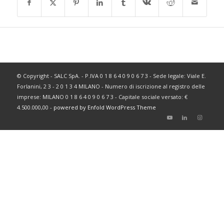
© Copyright - SALC SpA. - P.IVA 0 1 8 6 4 0 9 0 6 7 3 - Sede legale: Viale E.
Forlanini, 2 3 - 2 0 1 3 4 MILANO - Numero di iscrizione al registro delle
imprese: MILANO 0 1 8 6 4 0 9 0 6 7 3 - Capitale sociale versato: €
4.500.000,00 -
powered by Enfold WordPress Theme