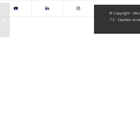
© Copyright - SALC 
page59
7 3 - Capitale soci