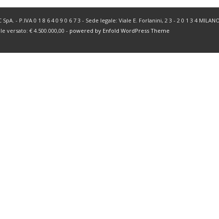
SpA. - P.IVA 0 1 8 6 4 0 9 0 6 7 3 - Sede legale: Viale E. Forlanini, 2 3 - 2 0 1 3 4 MIL
ale versato: € 4.500.000,00 -
powered by Enfold WordPress Theme