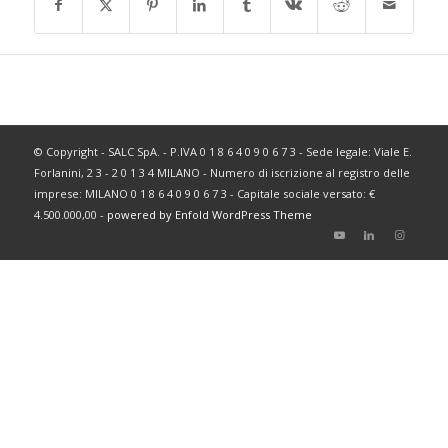
© Copyright - SALC SpA. - P.IVA 0 1 8 6 4 0 9 0 6 7 3 - Sede legale: Viale E.
Forlanini, 2 3 - 2 0 1 3 4 MILANO - Numero di iscrizione al registro delle
imprese: MILANO 0 1 8 6 4 0 9 0 6 7 3 - Capitale sociale versato: €
4.500.000,00 -
powered by Enfold WordPress Theme