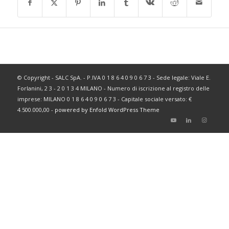
© Copyright - SALC SpA. - P.IVA 0 1 8 6 4 0 9 0 6 7 3 - Sede legale: Viale E.
Forlanini, 2 3 - 2 0 1 3 4 MILANO - Numero di iscrizione al registro delle
imprese: MILANO 0 1 8 6 4 0 9 0 6 7 3 - Capitale sociale versato: €
4.500.000,00 -
powered by Enfold WordPress Theme