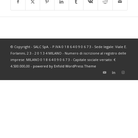
© Copyright - SALC SpA. - P.IVA 0 1 8 6 4 0 9 0 6 7 3 - Sede legale: Viale E.
Forlanini, 2 3 - 2 0 1 3 4 MILANO - Numero di iscrizione al registro delle
imprese: MILANO 0 1 8 6 4 0 9 0 6 7 3 - Capitale sociale versato: €
4.500.000,00 -
powered by Enfold WordPress Theme