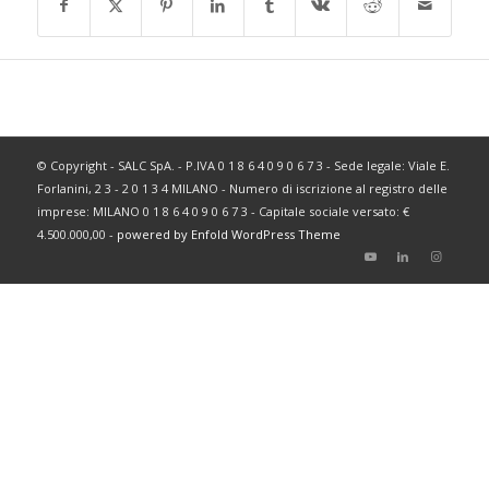
© Copyright - SALC SpA. - P.IVA 0 1 8 6 4 0 9 0 6 7 3 - Sede legale: Viale E.
Forlanini, 2 3 - 2 0 1 3 4 MILANO - Numero di iscrizione al registro delle
imprese: MILANO 0 1 8 6 4 0 9 0 6 7 3 - Capitale sociale versato: €
4.500.000,00 -
powered by Enfold WordPress Theme