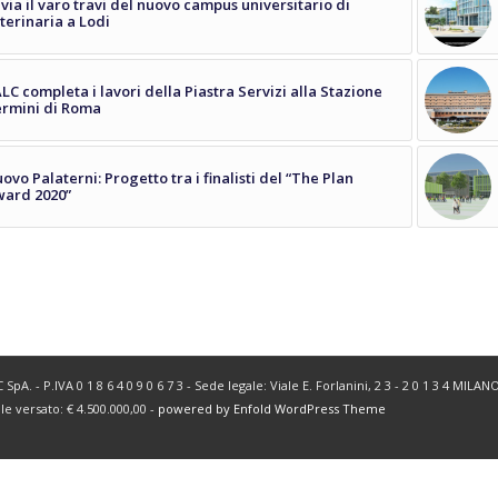
 via il varo travi del nuovo campus universitario di
terinaria a Lodi
LC completa i lavori della Piastra Servizi alla Stazione
rmini di Roma
ovo Palaterni: Progetto tra i finalisti del “The Plan
ard 2020”
SpA. - P.IVA 0 1 8 6 4 0 9 0 6 7 3 - Sede legale: Viale E. Forlanini, 2 3 - 2 0 1 3 4 MIL
ale versato: € 4.500.000,00 -
powered by Enfold WordPress Theme