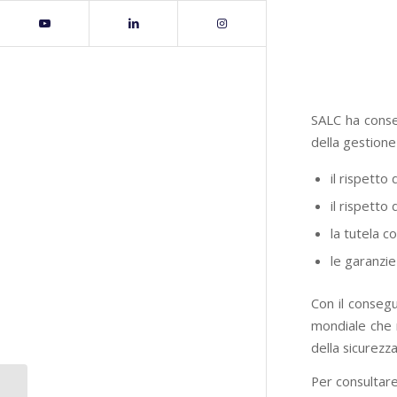
SALC ha conse
della gestione 
il rispetto 
il rispetto 
la tutela c
le garanzie
Con il conseg
mondiale che r
della sicurezza
Per consultare
COMPLETATA LA