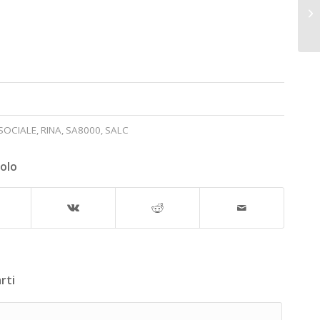
SOCIALE
,
RINA
,
SA8000
,
SALC
colo
rti