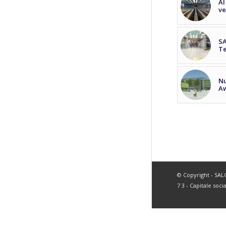
Al
ve
SA
Te
Nu
Aw
© Copyright - SALC 
7 3 - Capitale soci