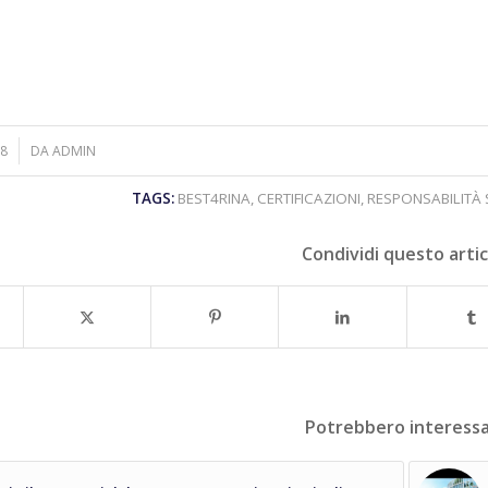
18
DA
ADMIN
TAGS:
BEST4RINA
,
CERTIFICAZIONI
,
RESPONSABILITÀ 
Condividi questo arti
Potrebbero interessa