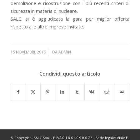
demolizione e ricostruzione con i più recenti criteri di
sicurezza in materia di nucleare.
SALC, si è aggiudicata la gara per miglior offerta
rispetto alle altre imprese invitate.
/
15 NOVEMBRE 2016
DA
ADMIN
Condividi questo articolo
© Copyright - SALC SpA. - P.IVA 0 1 8 6 4 0 9 0 6 7 3 - Sede legale: Viale E.