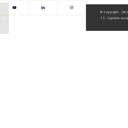
© Copyright - SALC 
page49
7 3 - Capitale soci