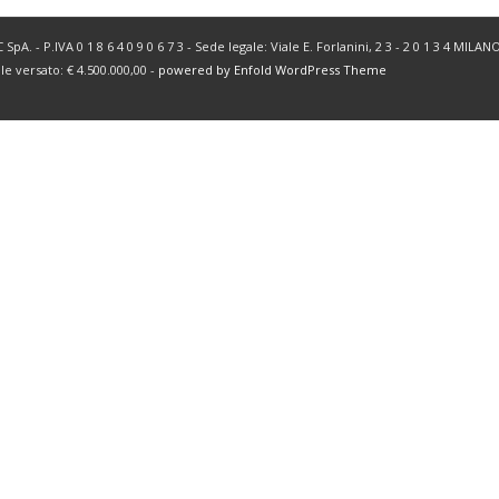
SpA. - P.IVA 0 1 8 6 4 0 9 0 6 7 3 - Sede legale: Viale E. Forlanini, 2 3 - 2 0 1 3 4 MIL
ale versato: € 4.500.000,00 -
powered by Enfold WordPress Theme