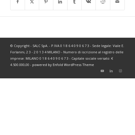
© Copyright - SALC SpA. - P.IVA 0 1 8 6 4 0 9 0 6 7 3 - Sede legale: Viale E.
Forlanini, 2 3 - 2 0 1 3 4 MILANO - Numero di iscrizione al registro delle
imprese: MILANO 0 1 8 6 4 0 9 0 6 7 3 - Capitale sociale versato: €
4.500.000,00 -
powered by Enfold WordPress Theme