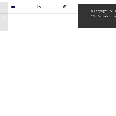
© Copyright - SALC 
page97
7 3 - Capitale soci