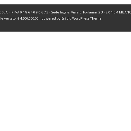
SpA. - P.IVA 0 1 8 6 4 0 9 0 6 7 3 - Sede legale: Viale E. Forlanini, 2 3 - 2 0 1 3 4 MIL
ale versato: € 4.500.000,00 -
powered by Enfold WordPress Theme