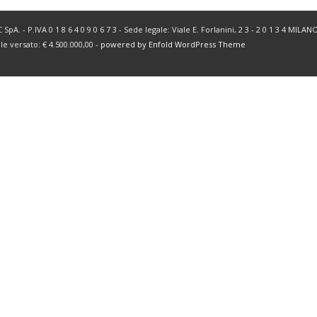
SpA. - P.IVA 0 1 8 6 4 0 9 0 6 7 3 - Sede legale: Viale E. Forlanini, 2 3 - 2 0 1 3 4 MIL
ale versato: € 4.500.000,00 -
powered by Enfold WordPress Theme