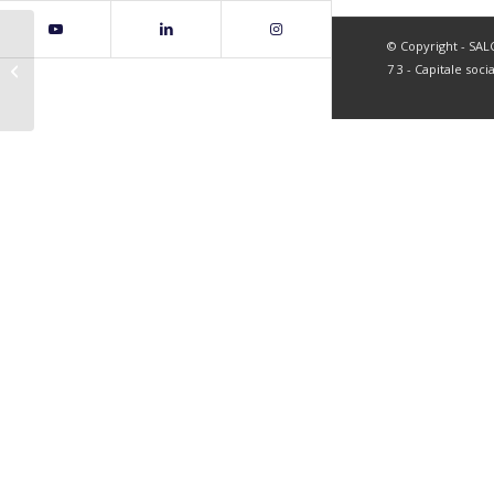
© Copyright - SALC 
page93
7 3 - Capitale soci