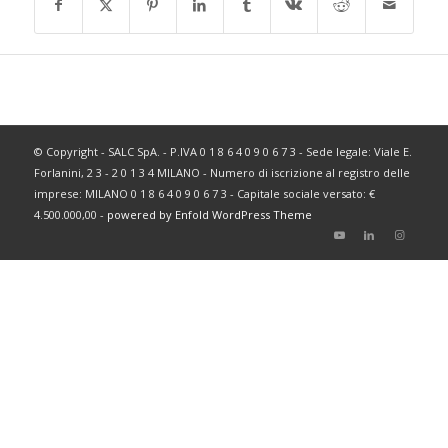
© Copyright - SALC SpA. - P.IVA 0 1 8 6 4 0 9 0 6 7 3 - Sede legale: Viale E.
Forlanini, 2 3 - 2 0 1 3 4 MILANO - Numero di iscrizione al registro delle
imprese: MILANO 0 1 8 6 4 0 9 0 6 7 3 - Capitale sociale versato: €
4.500.000,00 -
powered by Enfold WordPress Theme