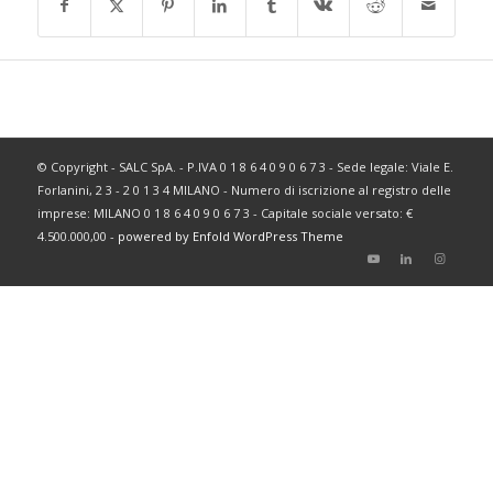
© Copyright - SALC SpA. - P.IVA 0 1 8 6 4 0 9 0 6 7 3 - Sede legale: Viale E.
Forlanini, 2 3 - 2 0 1 3 4 MILANO - Numero di iscrizione al registro delle
imprese: MILANO 0 1 8 6 4 0 9 0 6 7 3 - Capitale sociale versato: €
4.500.000,00 -
powered by Enfold WordPress Theme