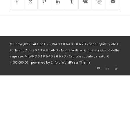
© Copyright - SALC SpA. - P.IVA 0 1 8 6 4 0 9 0 6 7 3 - Sede legale: Viale E.
Forlanini, 2 3 - 2 0 1 3 4 MILANO - Numero di iscrizione al registro delle
imprese: MILANO 0 1 8 6 4 0 9 0 6 7 3 - Capitale sociale versato: €
4.500.000,00 -
powered by Enfold WordPress Theme