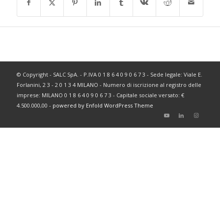
© Copyright - SALC SpA. - P.IVA 0 1 8 6 4 0 9 0 6 7 3 - Sede legale: Viale E.
Forlanini, 2 3 - 2 0 1 3 4 MILANO - Numero di iscrizione al registro delle
imprese: MILANO 0 1 8 6 4 0 9 0 6 7 3 - Capitale sociale versato: €
4.500.000,00 -
powered by Enfold WordPress Theme