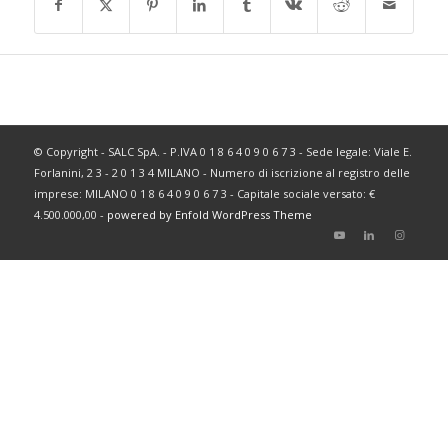
© Copyright - SALC SpA. - P.IVA 0 1 8 6 4 0 9 0 6 7 3 - Sede legale: Viale E.
Forlanini, 2 3 - 2 0 1 3 4 MILANO - Numero di iscrizione al registro delle
imprese: MILANO 0 1 8 6 4 0 9 0 6 7 3 - Capitale sociale versato: €
4.500.000,00 -
powered by Enfold WordPress Theme