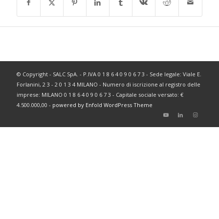
© Copyright - SALC SpA. - P.IVA 0 1 8 6 4 0 9 0 6 7 3 - Sede legale: Viale E.
Forlanini, 2 3 - 2 0 1 3 4 MILANO - Numero di iscrizione al registro delle
imprese: MILANO 0 1 8 6 4 0 9 0 6 7 3 - Capitale sociale versato: €
4.500.000,00 -
powered by Enfold WordPress Theme