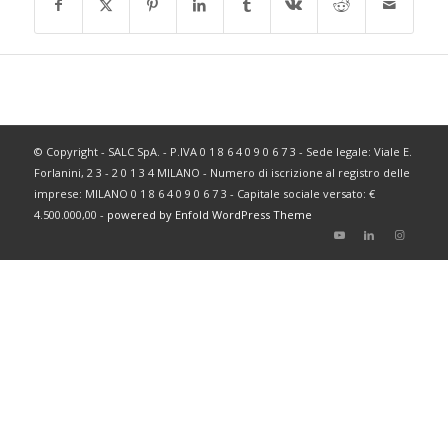
© Copyright - SALC SpA. - P.IVA 0 1 8 6 4 0 9 0 6 7 3 - Sede legale: Viale E.
Forlanini, 2 3 - 2 0 1 3 4 MILANO - Numero di iscrizione al registro delle
imprese: MILANO 0 1 8 6 4 0 9 0 6 7 3 - Capitale sociale versato: €
4.500.000,00 -
powered by Enfold WordPress Theme