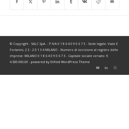
© Copyright - SALC SpA. - P.IVA 0 1 8 6 4 0 9 0 6 7 3 - Sede legale: Viale E.
Forlanini, 2 3 - 2 0 1 3 4 MILANO - Numero di iscrizione al registro delle
imprese: MILANO 0 1 8 6 4 0 9 0 6 7 3 - Capitale sociale versato: €
4.500.000,00 -
powered by Enfold WordPress Theme