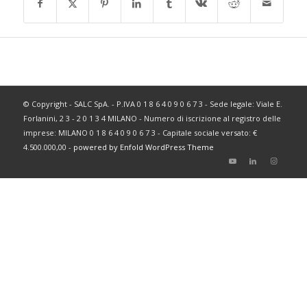
© Copyright - SALC SpA. - P.IVA 0 1 8 6 4 0 9 0 6 7 3 - Sede legale: Viale E.
Forlanini, 2 3 - 2 0 1 3 4 MILANO - Numero di iscrizione al registro delle
imprese: MILANO 0 1 8 6 4 0 9 0 6 7 3 - Capitale sociale versato: €
4.500.000,00 -
powered by Enfold WordPress Theme