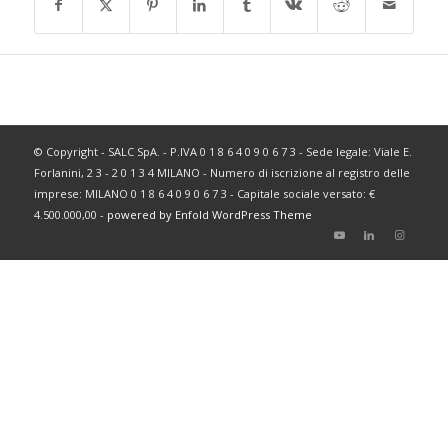
© Copyright - SALC SpA. - P.IVA 0 1 8 6 4 0 9 0 6 7 3 - Sede legale: Viale E.
Forlanini, 2 3 - 2 0 1 3 4 MILANO - Numero di iscrizione al registro delle
imprese: MILANO 0 1 8 6 4 0 9 0 6 7 3 - Capitale sociale versato: €
4.500.000,00 -
powered by Enfold WordPress Theme