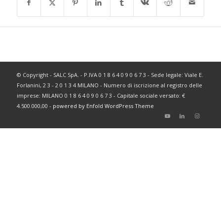
© Copyright - SALC SpA. - P.IVA 0 1 8 6 4 0 9 0 6 7 3 - Sede legale: Viale E.
Forlanini, 2 3 - 2 0 1 3 4 MILANO - Numero di iscrizione al registro delle
imprese: MILANO 0 1 8 6 4 0 9 0 6 7 3 - Capitale sociale versato: €
4.500.000,00 -
powered by Enfold WordPress Theme