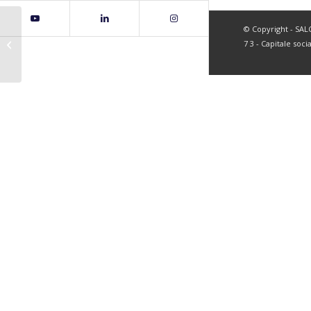
© Copyright - SALC 
page50
7 3 - Capitale soci