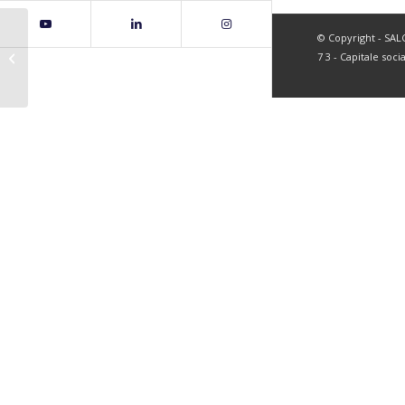
© Copyright - SALC 
page49
7 3 - Capitale soci