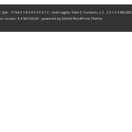
SpA. - P.IVA 0 1 8 6 4 0 9 0 6 7 3 - Sede legale: Viale E. Forlanini, 2 3 - 2 0 1 3 4 MIL
ale versato: € 4.500.000,00 -
powered by Enfold WordPress Theme