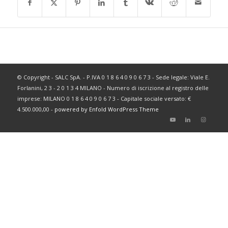
© Copyright - SALC SpA. - P.IVA 0 1 8 6 4 0 9 0 6 7 3 - Sede legale: Viale E.
Forlanini, 2 3 - 2 0 1 3 4 MILANO - Numero di iscrizione al registro delle
imprese: MILANO 0 1 8 6 4 0 9 0 6 7 3 - Capitale sociale versato: €
4.500.000,00 -
powered by Enfold WordPress Theme