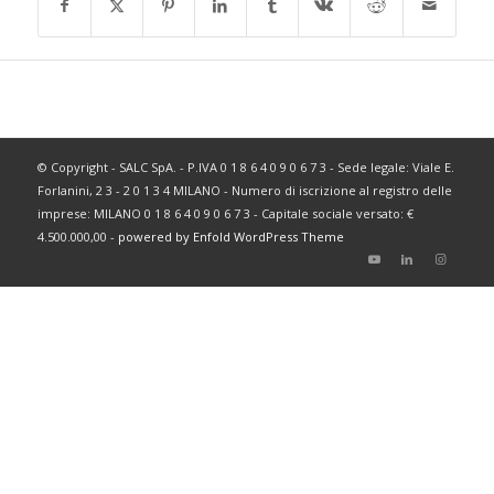
© Copyright - SALC SpA. - P.IVA 0 1 8 6 4 0 9 0 6 7 3 - Sede legale: Viale E.
Forlanini, 2 3 - 2 0 1 3 4 MILANO - Numero di iscrizione al registro delle
imprese: MILANO 0 1 8 6 4 0 9 0 6 7 3 - Capitale sociale versato: €
4.500.000,00 -
powered by Enfold WordPress Theme