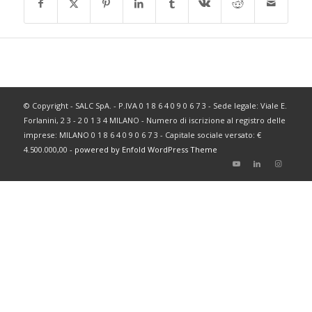
© Copyright - SALC SpA. - P.IVA 0 1 8 6 4 0 9 0 6 7 3 - Sede legale: Viale E.
Forlanini, 2 3 - 2 0 1 3 4 MILANO - Numero di iscrizione al registro delle
imprese: MILANO 0 1 8 6 4 0 9 0 6 7 3 - Capitale sociale versato: €
4.500.000,00 -
powered by Enfold WordPress Theme