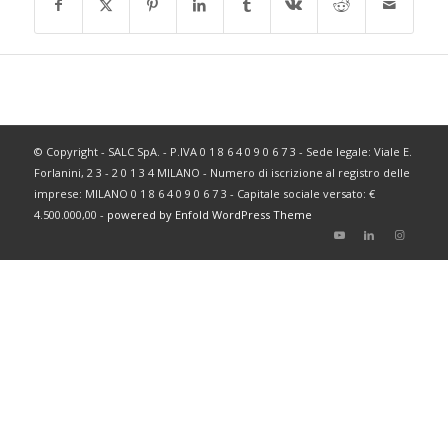
© Copyright - SALC SpA. - P.IVA 0 1 8 6 4 0 9 0 6 7 3 - Sede legale: Viale E.
Forlanini, 2 3 - 2 0 1 3 4 MILANO - Numero di iscrizione al registro delle
imprese: MILANO 0 1 8 6 4 0 9 0 6 7 3 - Capitale sociale versato: €
4.500.000,00 -
powered by Enfold WordPress Theme