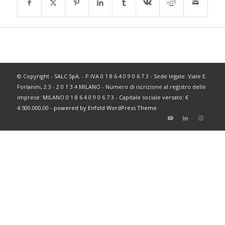
© Copyright - SALC SpA. - P.IVA 0 1 8 6 4 0 9 0 6 7 3 - Sede legale: Viale E.
Forlanini, 2 3 - 2 0 1 3 4 MILANO - Numero di iscrizione al registro delle
imprese: MILANO 0 1 8 6 4 0 9 0 6 7 3 - Capitale sociale versato: €
4.500.000,00 -
powered by Enfold WordPress Theme