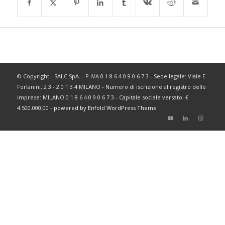
© Copyright - SALC SpA. - P.IVA 0 1 8 6 4 0 9 0 6 7 3 - Sede legale: Viale E.
Forlanini, 2 3 - 2 0 1 3 4 MILANO - Numero di iscrizione al registro delle
imprese: MILANO 0 1 8 6 4 0 9 0 6 7 3 - Capitale sociale versato: €
4.500.000,00 -
powered by Enfold WordPress Theme