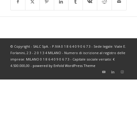
© Copyright - SALC SpA. - P.IVA 0 1 8 6 4 0 9 0 6 7 3 - Sede legale: Viale E.
Forlanini, 2 3 - 2 0 1 3 4 MILANO - Numero di iscrizione al registro delle
imprese: MILANO 0 1 8 6 4 0 9 0 6 7 3 - Capitale sociale versato: €
4.500.000,00 -
powered by Enfold WordPress Theme