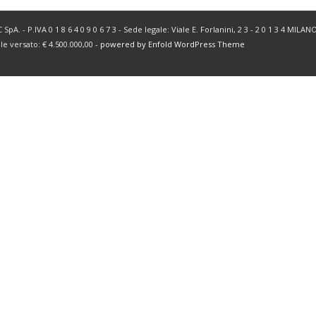
SpA. - P.IVA 0 1 8 6 4 0 9 0 6 7 3 - Sede legale: Viale E. Forlanini, 2 3 - 2 0 1 3 4 MIL
ale versato: € 4.500.000,00 -
powered by Enfold WordPress Theme