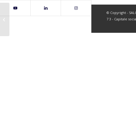
© Copyright - SALC 
page37
7 3 - Capitale soci