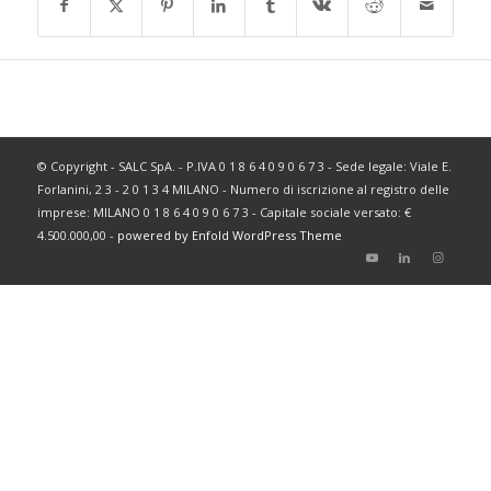
© Copyright - SALC SpA. - P.IVA 0 1 8 6 4 0 9 0 6 7 3 - Sede legale: Viale E.
Forlanini, 2 3 - 2 0 1 3 4 MILANO - Numero di iscrizione al registro delle
imprese: MILANO 0 1 8 6 4 0 9 0 6 7 3 - Capitale sociale versato: €
4.500.000,00 -
powered by Enfold WordPress Theme