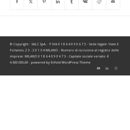
© Copyright - SALC SpA. - P.IVA 0 1 8 6 4 0 9 0 6 7 3 - Sede legale: Viale E.
Forlanini, 2 3 - 2 0 1 3 4 MILANO - Numero di iscrizione al registro delle
imprese: MILANO 0 1 8 6 4 0 9 0 6 7 3 - Capitale sociale versato: €
4.500.000,00 -
powered by Enfold WordPress Theme