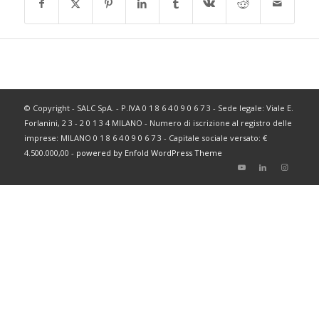
© Copyright - SALC SpA. - P.IVA 0 1 8 6 4 0 9 0 6 7 3 - Sede legale: Viale E.
Forlanini, 2 3 - 2 0 1 3 4 MILANO - Numero di iscrizione al registro delle
imprese: MILANO 0 1 8 6 4 0 9 0 6 7 3 - Capitale sociale versato: €
4.500.000,00 -
powered by Enfold WordPress Theme