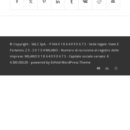
© Copyright - SALC SpA. - P.IVA 0 1 8 6 4 0 9 0 6 7 3 - Sede legale: Viale E.
Forlanini, 2 3 - 2 0 1 3 4 MILANO - Numero di iscrizione al registro delle
imprese: MILANO 0 1 8 6 4 0 9 0 6 7 3 - Capitale sociale versato: €
4.500.000,00 -
powered by Enfold WordPress Theme