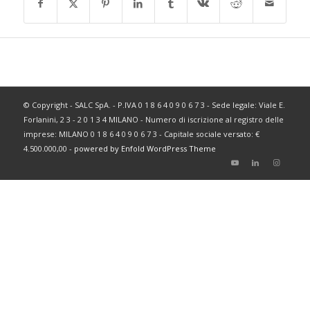
© Copyright - SALC SpA. - P.IVA 0 1 8 6 4 0 9 0 6 7 3 - Sede legale: Viale E.
Forlanini, 2 3 - 2 0 1 3 4 MILANO - Numero di iscrizione al registro delle
imprese: MILANO 0 1 8 6 4 0 9 0 6 7 3 - Capitale sociale versato: €
4.500.000,00 -
powered by Enfold WordPress Theme