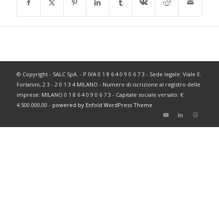
© Copyright - SALC SpA. - P.IVA 0 1 8 6 4 0 9 0 6 7 3 - Sede legale: Viale E.
Forlanini, 2 3 - 2 0 1 3 4 MILANO - Numero di iscrizione al registro delle
imprese: MILANO 0 1 8 6 4 0 9 0 6 7 3 - Capitale sociale versato: €
4.500.000,00 -
powered by Enfold WordPress Theme