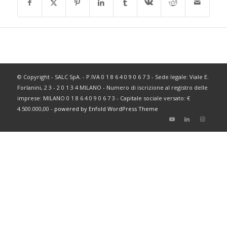
© Copyright - SALC SpA. - P.IVA 0 1 8 6 4 0 9 0 6 7 3 - Sede legale: Viale E.
Forlanini, 2 3 - 2 0 1 3 4 MILANO - Numero di iscrizione al registro delle
imprese: MILANO 0 1 8 6 4 0 9 0 6 7 3 - Capitale sociale versato: €
4.500.000,00 -
powered by Enfold WordPress Theme