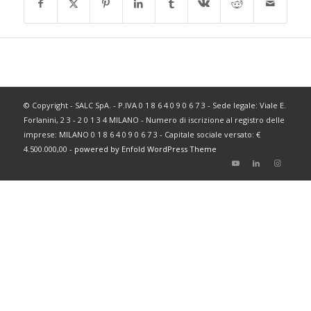
© Copyright - SALC SpA. - P.IVA 0 1 8 6 4 0 9 0 6 7 3 - Sede legale: Viale E.
Forlanini, 2 3 - 2 0 1 3 4 MILANO - Numero di iscrizione al registro delle
imprese: MILANO 0 1 8 6 4 0 9 0 6 7 3 - Capitale sociale versato: €
4.500.000,00 -
powered by Enfold WordPress Theme