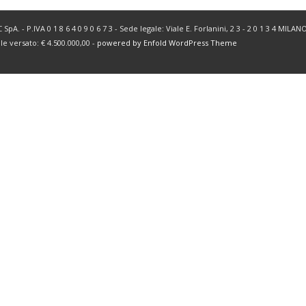
SpA. - P.IVA 0 1 8 6 4 0 9 0 6 7 3 - Sede legale: Viale E. Forlanini, 2 3 - 2 0 1 3 4 MIL
ale versato: € 4.500.000,00 -
powered by Enfold WordPress Theme