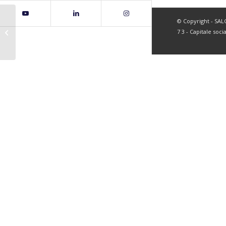
© Copyright - SALC 
page3
7 3 - Capitale soci