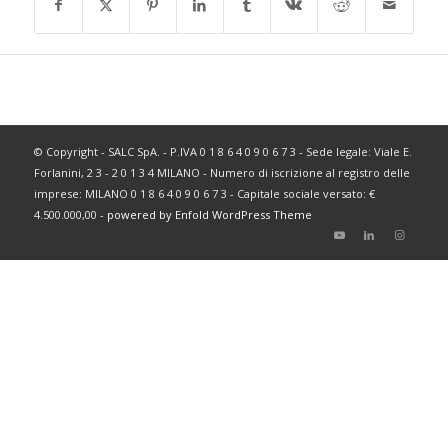
© Copyright - SALC SpA. - P.IVA 0 1 8 6 4 0 9 0 6 7 3 - Sede legale: Viale E.
Forlanini, 2 3 - 2 0 1 3 4 MILANO - Numero di iscrizione al registro delle
imprese: MILANO 0 1 8 6 4 0 9 0 6 7 3 - Capitale sociale versato: €
4.500.000,00 -
powered by Enfold WordPress Theme